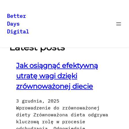
Better
Days
Przejdź
Digital
do
treści
Latest posts
Jak osiągnąć efektywną
utratę wagi dzięki
zrównoważonej diecie
3 grudnia, 2025
Wprowadzenie do zrównoważonej
diety Zrównoważona dieta odgrywa
kluczową rolę w procesie
odchudzania. Odpowiednie